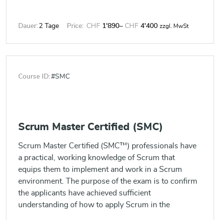
Dauer:
2 Tage
Price:
CHF
1'890
–
CHF
4'400
zzgl. MwSt
Course ID:
#SMC
Scrum Master Certified (SMC)
Scrum Master Certified (SMC™) professionals have
a practical, working knowledge of Scrum that
equips them to implement and work in a Scrum
environment. The purpose of the exam is to confirm
the applicants have achieved sufficient
understanding of how to apply Scrum in the
projects and to tailor Scrum in a particular scenario.