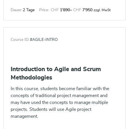
SMC™ professionals are facilitators who ensure
Dauer:
2 Tage
Price:
CHF
1'890
–
CHF
7'950
zzgl. MwSt
that the Scrum Team is provided with an
environment conducive to completing the project
successfully. The Scrum Master guides, facilitates
and teaches Scrum practices to everyone involved
in the project, clears impediments for the team, and
Course ID:
#AGILE-INTRO
ensures that Scrum processes are being followed.
Successful candidates will be awarded the Scrum
Master Certified (SMC™) certification by
SCRUMstudy after passing the included
Introduction to Agile and Scrum
certification exam.
Methodologies
In this course, students become familiar with the
concepts of traditional project management and
may have used the concepts to manage multiple
projects. Students will use Agile project
management.