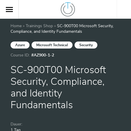
Home
»
Trainings Shop
»
SC-900T00 Microsoft Security,
Compliance, and Identity Fundamentals
Azure
Microsoft Technical
Security
Course ID:
#AZ900-1-2
SC-900T00 Microsoft
Security, Compliance,
and Identity
Fundamentals
Dauer:
1 Tag