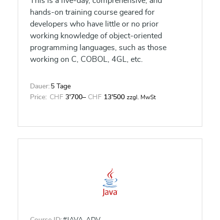
This is a five-day, comprehensive, and
hands-on training course geared for
developers who have little or no prior
working knowledge of object-oriented
programming languages, such as those
working on C, COBOL, 4GL, etc.
Dauer:
5 Tage
Price:
CHF
3'700
–
CHF
13'500
zzgl. MwSt