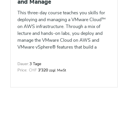
and Manage
This three-day course teaches you skills for
deploying and managing a VMware Cloud™
on AWS infrastructure. Through a mix of
lecture and hands-on labs, you deploy and
manage the VMware Cloud on AWS and
VMware vSphere® features that build a
foundation for a hybrid infrastructure. You
also discuss when and where these features
Dauer:
3 Tage
have the greatest effect. Anyone planning to
Price:
CHF
3'320
zzgl. MwSt
migrate, build, or hybridize with VMware
Cloud on AWS can benefit from this course.