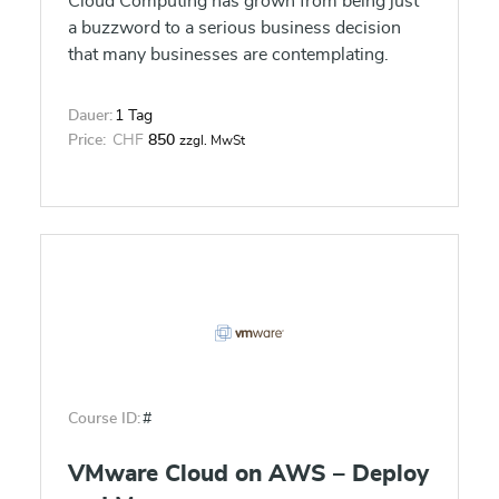
Cloud Computing has grown from being just
a buzzword to a serious business decision
that many businesses are contemplating.
Dauer:
1 Tag
Price:
CHF
850
zzgl. MwSt
Course ID:
#
VMware Cloud on AWS – Deploy