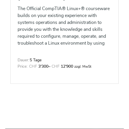
The Official CompTIA® Linux+® courseware
builds on your existing experience with
systems operations and administration to
provide you with the knowledge and skills
required to configure, manage, operate, and
troubleshoot a Linux environment by using
security best practices, scripting, and
automation. This course will also prepare
Dauer:
5 Tage
you for the Exam XKO-004.
Price:
CHF
3'300
–
CHF
12'900
zzgl. MwSt