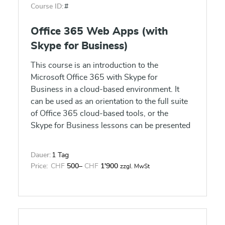
Course ID:
#
Office 365 Web Apps (with
Skype for Business)
This course is an introduction to the
Microsoft Office 365 with Skype for
Business in a cloud-based environment. It
can be used as an orientation to the full suite
of Office 365 cloud-based tools, or the
Skype for Business lessons can be presented
separately in a seminar-length presentation
with the remaining material available for later
Dauer:
1 Tag
student reference.
Price:
CHF
500
–
CHF
1'900
zzgl. MwSt