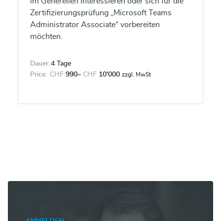
im Generellen interessieren oder sich für die
Zertifizierungsprüfung „Microsoft Teams
Administrator Associate“ vorbereiten
möchten.
Dauer:
4 Tage
Price:
CHF
990
–
CHF
10'000
zzgl. MwSt