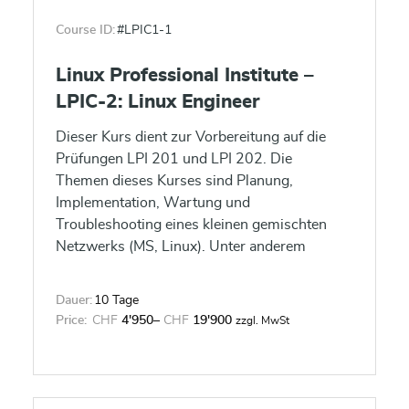
Course ID:
#LPIC1-1
Linux Professional Institute –
LPIC-2: Linux Engineer
Dieser Kurs dient zur Vorbereitung auf die
Prüfungen LPI 201 und LPI 202. Die
Themen dieses Kurses sind Planung,
Implementation, Wartung und
Troubleshooting eines kleinen gemischten
Netzwerks (MS, Linux). Unter anderem
behandeln Sie: Vertiefung Linux Kernel, LAN
Server (Samba), Filesysteme, Raid und LVM.
Dauer:
10 Tage
Die Themen dieses Kurses sind Planung,
Price:
CHF
4'950
–
CHF
19'900
zzgl. MwSt
Implementation, Wartung und
Troubleshooting eines kleinen gemischten
Netzwerks (MS, Linux) sowie LAN-Server
(Samba), Internet Gateway (Firewall, Proxy,