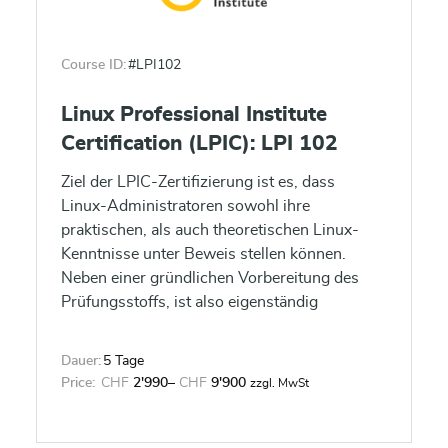
Course ID:
#LPI102
Linux Professional Institute
Certification (LPIC): LPI 102
Ziel der LPIC-Zertifizierung ist es, dass
Linux-Administratoren sowohl ihre
praktischen, als auch theoretischen Linux-
Kenntnisse unter Beweis stellen können.
Neben einer gründlichen Vorbereitung des
Prüfungsstoffs, ist also eigenständig
erworbene Erfahrung und Praxis im Umgang
mit Linux eine wichtige Zutat zum LPIC-
Dauer:
5 Tage
Erfolg.
Price:
CHF
2'990
–
CHF
9'900
zzgl. MwSt
Dieses Training bereitet auf die zweite von 2
Prüfungen für das LPIC1 Zertifikat vor.