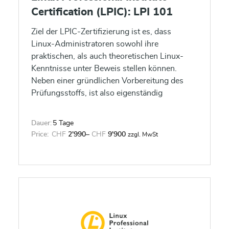
Certification (LPIC): LPI 101
Ziel der LPIC-Zertifizierung ist es, dass
Linux-Administratoren sowohl ihre
praktischen, als auch theoretischen Linux-
Kenntnisse unter Beweis stellen können.
Neben einer gründlichen Vorbereitung des
Prüfungsstoffs, ist also eigenständig
erworbene Erfahrung und Praxis im Umgang
mit Linux eine wichtige Zutat zum LPIC-
Dauer:
5 Tage
Erfolg.
Price:
CHF
2'990
–
CHF
9'900
zzgl. MwSt
Dieses Training bereitet auf die erste von 2
Prüfungen für das LPIC1 Zertifikat vor.