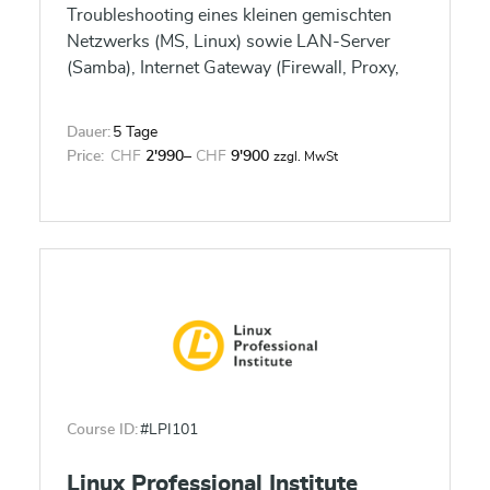
Troubleshooting eines kleinen gemischten
Netzwerks (MS, Linux) sowie LAN-Server
(Samba), Internet Gateway (Firewall, Proxy,
Mail, News) und Internet-Server (Webserver,
FTP-Server).
Dauer:
5 Tage
Price:
CHF
2'990
–
CHF
9'900
zzgl. MwSt
Course ID:
#LPI101
Linux Professional Institute