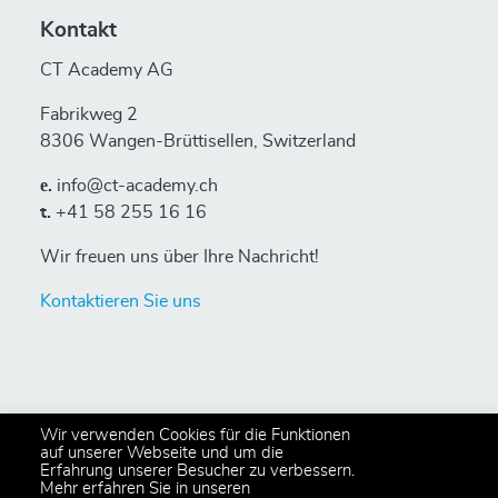
Kontakt
CT Academy AG
Fabrikweg 2
8306 Wangen-Brüttisellen, Switzerland
е.
info@ct-academy.ch
t.
+41 58 255 16 16
Wir freuen uns über Ihre Nachricht!
Kontaktieren Sie uns
Wir verwenden Cookies für die Funktionen
auf unserer Webseite und um die
Erfahrung unserer Besucher zu verbessern.
© 2024 Copyright CT Academy AG
Mehr erfahren Sie in unseren
All rights reserved,
Privacy Policy
.