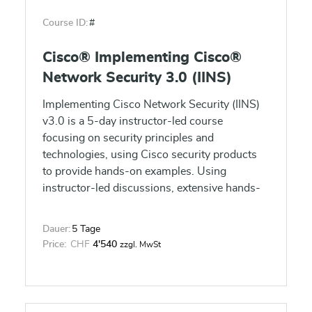
Course ID:
#
Cisco® Implementing Cisco®
Network Security 3.0 (IINS)
Implementing Cisco Network Security (IINS)
v3.0 is a 5-day instructor-led course
focusing on security principles and
technologies, using Cisco security products
to provide hands-on examples. Using
instructor-led discussions, extensive hands-
on lab exercises, and supplemental materials,
this course allows learners to understand
Dauer:
5 Tage
common security concepts.
Price:
CHF
4'540
zzgl. MwSt