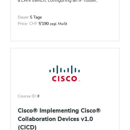
a LAN switch, configuring an IP router,
connecting to a WAN, and identifying basic
security threats.
Dauer:
5 Tage
Price:
CHF
5'190
zzgl. MwSt
Course ID:
#
Cisco® Implementing Cisco®
Collaboration Devices v1.0
(CICD)