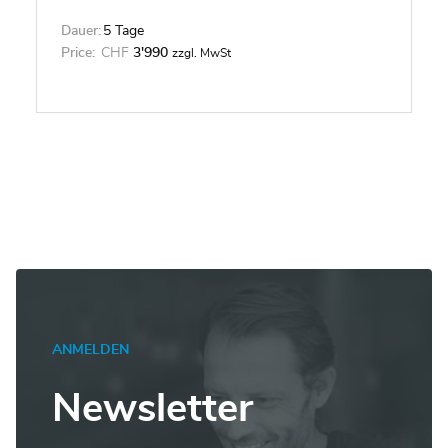
installieren, betreiben, konfigurieren und
Dauer:
5 Tage
überprüfen. Der Kurs behandelt die
Price:
CHF
3'990
zzgl. MwSt
Konfiguration von Netzwerkkomponenten
wie Switches, Router und WLAN-Controller.
Verwalten von Netzwerkgeräten und
Identifizieren grundlegender
Sicherheitsbedrohungen. Der Kurs bietet
Ihnen auch eine Grundlage für
Netzwerkprogrammierbarkeit,
Automatisierung und Software Defined
Networking.
ANMELDEN
Newsletter