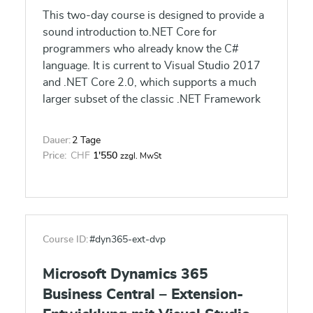
This two-day course is designed to provide a
sound introduction to.NET Core for
programmers who already know the C#
language. It is current to Visual Studio 2017
and .NET Core 2.0, which supports a much
larger subset of the classic .NET Framework
than the original .NET Core 1.0. The course
focuses on core portions of the .NET
Dauer:
2 Tage
Framework that are common across many
Price:
CHF
1'550
zzgl. MwSt
application areas.
Course ID:
#dyn365-ext-dvp
Microsoft Dynamics 365
Business Central – Extension-