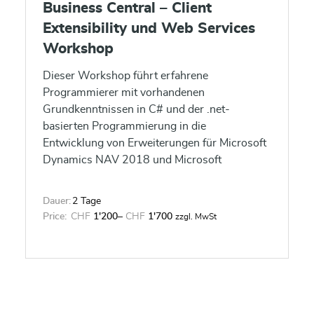
Business Central – Client
Extensibility und Web Services
Workshop
Dieser Workshop führt erfahrene
Programmierer mit vorhandenen
Grundkenntnissen in C# und der .net-
basierten Programmierung in die
Entwicklung von Erweiterungen für Microsoft
Dynamics NAV 2018 und Microsoft
Dynamics 365 Business Central ein, die mit
C/SIDE nicht mehr oder nicht sinnvoll
Dauer:
2 Tage
realisierbar sind.
Price:
CHF
1'200
–
CHF
1'700
zzgl. MwSt