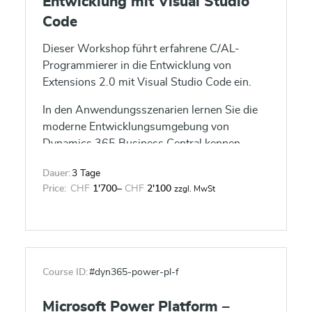
Entwicklung mit Visual Studio
Code
Dieser Workshop führt erfahrene C/AL-
Programmierer in die Entwicklung von
Extensions 2.0 mit Visual Studio Code ein.
In den Anwendungsszenarien lernen Sie die
moderne Entwicklungsumgebung von
Dynamics 365 Business Central kennen.
Wir zeigen Ihnen, wie Sie Ihren bestehenden
Dauer:
3 Tage
Code in AL Code konvertieren können und
Price:
CHF
1'700
–
CHF
2'100
zzgl. MwSt
wie Sie eine App für Dynamics 365 Business
Central entwickeln.
Course ID:
#dyn365-power-pl-f
Microsoft Power Platform –