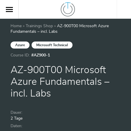
Home
»
Trainings Shop
»
AZ-900T00 Microsoft Azure
Fundamentals – incl. Labs
Azure
Microsoft Technical
Course ID:
#AZ900-1
AZ-900T00 Microsoft
Azure Fundamentals –
incl. Labs
Dauer:
2 Tage
Daten: