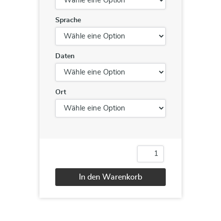
Sprache
Daten
Ort
AZ-
900T00
Microsoft
In den Warenkorb
Azure
Fundamentals
Alternative:
-
incl.
Labs
Menge