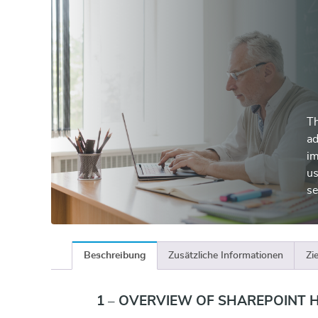
Th
ad
im
us
se
Beschreibung
Zusätzliche Informationen
Zi
1 – OVERVIEW OF SHAREPOINT 