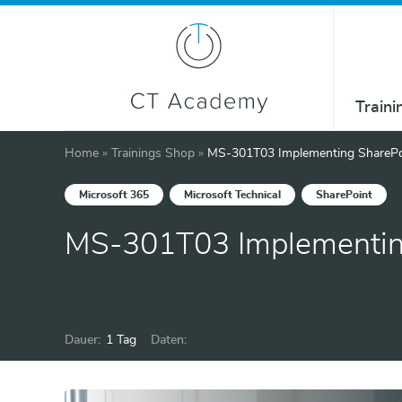
Traini
Home
»
Trainings Shop
»
MS-301T03 Implementing SharePoi
Microsoft 365
Microsoft Technical
SharePoint
MS-301T03 Implementing
Dauer:
1 Tag
Daten: