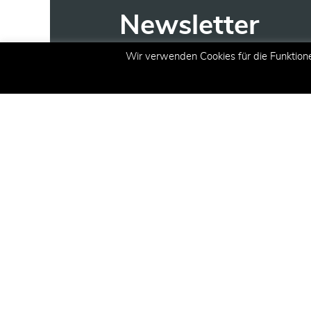
Newsletter
Wir verwenden Cookies für die Funktion
Erhalten Sie aktuelle Inform
Angeboten und Aktionen per 
E-Mail
(erforderlich)
Registrieren
CT Academy