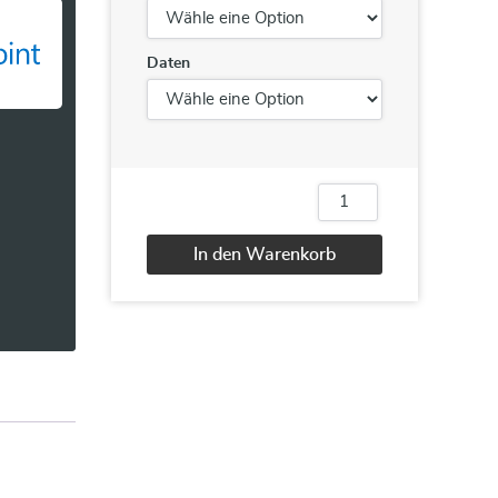
Daten
MS-
301T03
Implementing
In den Warenkorb
SharePoint
Hybrid
Alternative:
Scenarios
Menge