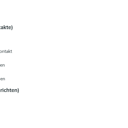
takte)
ontakt
len
hen
richten)