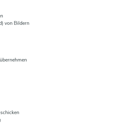
en
) von Bildern
h übernehmen
 schicken
g