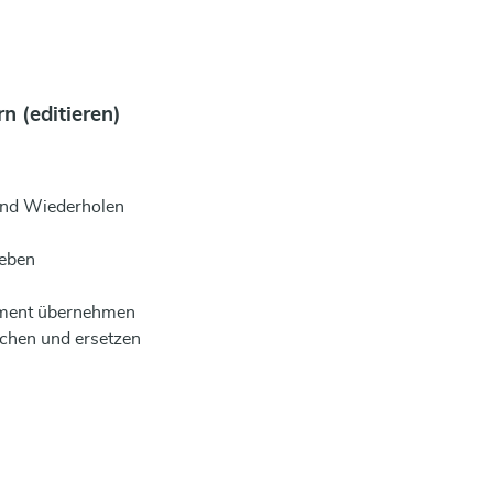
n (editieren)
und Wiederholen
ieben
ument übernehmen
uchen und ersetzen