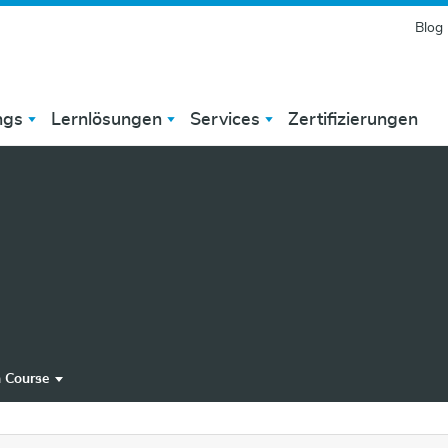
Blog
ngs
Lernlösungen
Services
Zertifizierungen
n Course
Run Course
 Course