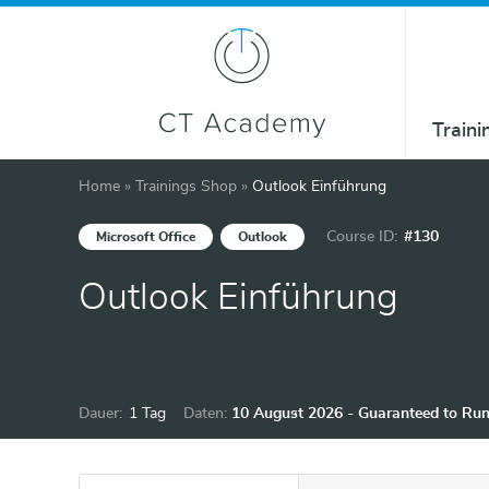
Traini
Home
»
Trainings Shop
»
Outlook Einführung
Course ID:
#130
Microsoft Office
Outlook
Outlook Einführung
Dauer:
1 Tag
Daten:
10 August 2026 - Guaranteed to Ru
7 September 2026 - Guaranteed to 
1 Oktober 2026 - Guaranteed to Run