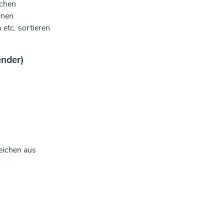
schen
dnen
etc. sortieren
ender)
eichen aus