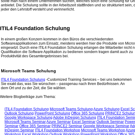
sollte man nach einem Unternehmen suchen, welches solch eine Schulung für G
anbietet. Die Schulung sollte in der Arbeitszeit stattfinden und so strukturiert sein,
jeder den Lehrstoff versteht und verinnerlicht.
ITIL4 Foundation Schulung
In einem großen Konzern kommen in den Büros die verschiedensten
Softwareapplikationen zum Einsatz, meistens werden hier die Produkte von Micros
eingesetzt. Durch eine ITIL4 Foundation Schulung erlangen die Mitarbeiter nicht n
Qualifikation die Software Applikation zu bedienen sondern tragen damit auch zu
Produktivität des Gesamtergebnisses bei.
Microsoft Teams Schulung
ITIL4 Foundation Schulung
-Customized Training Services – bei uns bekommen
Sie exakt das, was Sie wünschen – passgenau nach Ihren Bedürfnissen. An
dem Ort und zu der Zeit, die Sie wählen.
Weitere Blogbeiträge zum Thema:
ITIL4 Foundation Schulung
Microsoft Teams Schulung
Azure Schulung
Excel S
Outlook Schulung
PowerPoint Schulung
Office 365 Schulung
PRINCE2 Schulu
Google Workspace Schulung
Adobe InDesign Schulung
ITIL4 Foundation Semi
Microsoft Teams Seminar
Azure Seminar
Excel Seminar
Outlook Seminar
Power
Seminar
Office 365 Seminar
PRINCE2 Seminar
Google Workspace Seminar
Ad
InDesign Seminar
ITIL4 Foundation Workshop
Microsoft Teams Workshop
Azur
Workshop
Excel Workshop
Outlook Workshop
PowerPoint Workshop
Office 365