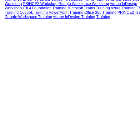
Workshop
PRINCE2 Workshop
Google Workspace Workshop
Adobe InDesign
Workshop
ITIL4 Foundation Training
Microsoft Teams Training
Azure Training
E
Training
Outlook Training
PowerPoint Training
Office 365 Training
PRINCE2 Tra
Google Workspace Training
Adobe InDesign Training
Training