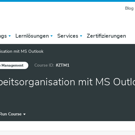
Blog
ngs
Lernlösungen
Services
Zertifizierungen
isation mit MS Outlook
Course ID:
#ZTM1
e Management
eitsorganisation mit MS Outl
 Run Course
un Course