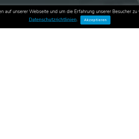
en auf unserer Webseite und um die Erfahrung unserer Besucher zu v
ationen zu neuen Schulungen,
Datenschutzrichtlinien
.
Akzeptieren
E-Mail.
Konta
CT Aca
ve Lernlösungen, Managed Training