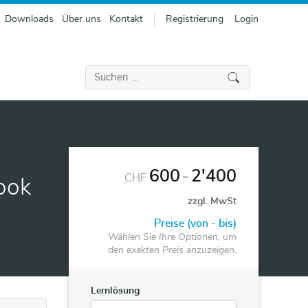
Downloads
Über uns
Kontakt
Registrierung
Login
Suchen
nach:
600
2'400
–
CHF
ook
zzgl. MwSt
Preise (von - bis)
Wählen Sie Ihre Optionen, um
den exakten Preis anzuzeigen.
Lernlösung