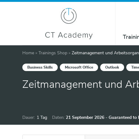
Traini
Home
»
Trainings Shop
»
Zeitmanagement und Arbeitsorgan
Business Skills
Microsoft Office
Outlook
Tim
Zeitmanagement und Arb
Dauer:
1 Tag
Daten:
21 September 2026 - Guaranteed to
5 November 2026 - Guaranteed to R