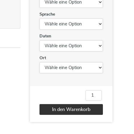
Sprache
Daten
Ort
Zeitmanagement
und
Arbeitsorganisation
In den Warenkorb
mit
MS
Alternative:
Outlook
Menge