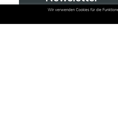
Wir verwenden Cookies für die Funktion
Erhalten Sie aktuelle Inform
Angeboten und Aktionen per 
E-Mail
(erforderlich)
Registrieren
CT Academy
Die CT Academy bietet innovati